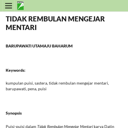
TIDAK REMBULAN MENGEJAR
MENTARI
BARUPAWATI UTAMAJU BAHARUM
Keywords:
kumpulan puisi, sastera, tidak rembulan mengejar mentari,
barupawati, pena, puisi
Synopsis
Puisi-puisi dalam
Tidak Rembulan Mengejar Mentari
karya Datin