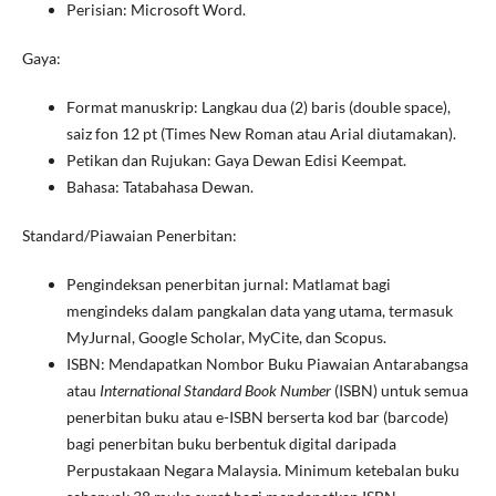
Perisian: Microsoft Word.
Gaya:
Format manuskrip: Langkau dua (2) baris (double space),
saiz fon 12 pt (Times New Roman atau Arial diutamakan).
Petikan dan Rujukan: Gaya Dewan Edisi Keempat.
Bahasa: Tatabahasa Dewan.
Standard/Piawaian Penerbitan:
Pengindeksan penerbitan jurnal: Matlamat bagi
mengindeks dalam pangkalan data yang utama, termasuk
MyJurnal, Google Scholar, MyCite, dan Scopus.
ISBN: Mendapatkan Nombor Buku Piawaian Antarabangsa
atau
International Standard Book Number
(ISBN) untuk semua
penerbitan buku atau e-ISBN berserta kod bar (barcode)
bagi penerbitan buku berbentuk digital daripada
Perpustakaan Negara Malaysia. Minimum ketebalan buku