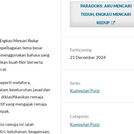
PARADOKS: AKU MENCARI
TEDUH, ENGKAU MENCARI
REDUP
 Engkau Mencari Redup
epelbagaian tema besar
Forthcoming
i menggunakan bahasa yang
21 December 2024
an buah fikir berserta
rat.
eperti metafora,
Series
alam keseluruhan jasad dan
Kumpulan Puisi
 diklasifikasikan remaja
itif yang mengajak remaja
mpak.
Categories
Kumpulan Puisi
i remaja ini ialah
diri, ketuhanan, keagamaan,