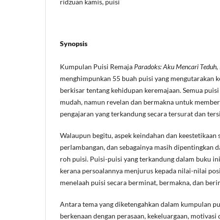
ridzuan kamis, puisi
Synopsis
Kumpulan Puisi Remaja
Paradoks: Aku Mencari Teduh,
menghimpunkan 55 buah puisi yang mengutarakan k
berkisar tentang kehidupan keremajaan. Semua puis
mudah, namun revelan dan bermakna untuk memberik
pengajaran yang terkandung secara tersurat dan tersi
Walaupun begitu, aspek keindahan dan keestetikaan s
perlambangan, dan sebagainya masih dipentingkan d
roh puisi. Puisi-puisi yang terkandung dalam buku ini
kerana persoalannya menjurus kepada nilai-nilai pos
menelaah puisi secara berminat, bermakna, dan beri
Antara tema yang diketengahkan dalam kumpulan puis
berkenaan dengan perasaan, kekeluargaan, motivasi 