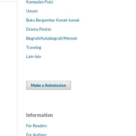
Kumpulan Puisi
Umum
Buku Bergambar Kanak-kanak
Drama Pentas
Biografi/Autobiografi/Memoir
Travelog
Lain-lain
Make a Submission
Information
For Readers
For Authors